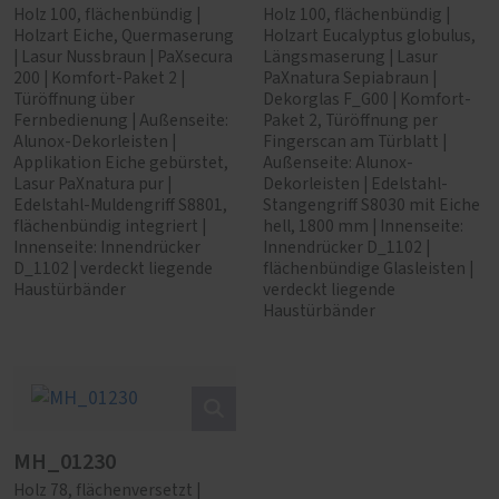
Holz 100, flächenbündig |
Holz 100, flächenbündig |
Holzart Eiche, Quermaserung
Holzart Eucalyptus globulus,
| Lasur Nussbraun | PaXsecura
Längsmaserung | Lasur
200 | Komfort-Paket 2 |
PaXnatura Sepiabraun |
Türöffnung über
Dekorglas F_G00 | Komfort-
Fernbedienung | Außenseite:
Paket 2, Türöffnung per
Alunox-Dekorleisten |
Fingerscan am Türblatt |
Applikation Eiche gebürstet,
Außenseite: Alunox-
Lasur PaXnatura pur |
Dekorleisten | Edelstahl-
Edelstahl-Muldengriff S8801,
Stangengriff S8030 mit Eiche
flächenbündig integriert |
hell, 1800 mm | Innenseite:
Innenseite: Innendrücker
Innendrücker D_1102 |
D_1102 | verdeckt liegende
flächenbündige Glasleisten |
Haustürbänder
verdeckt liegende
Haustürbänder
MH_01230
Holz 78, flächenversetzt |