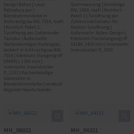
Design Beton | Lasur
Quermaserung | Grünbeige
PaXnatura pur |
RAL 1000, matt | Komfort-
Blendrahmenfarbe in
Paket 2 | Türöffnung per
Anthrazitgrau RAL 7016, matt
ZahlencodeTastatur für
| Komfort-Paket 2,
Keyless-Türöffnung |
Türöffnung per Zahlencode-
Außenseite: Nuten-Design |
Tastatur | Außenseite:
Edelstahl-Flachstangengriff
flächenbündiges Stufenglas,
S9189, 1400 mm | Innenseite:
lackiert in Anthrazitgrau RAL
Innendrücker D_1001
7016 | Edelstahl-Stangengriff
S9009LI, 1200 mm |
Innenseite: Innendrücker
D_1102 | flächenbündige
Glasleisten in
Blendrahmenfarbe | verdeckt
liegende Haustürbänder
MH_06022
MH_04321