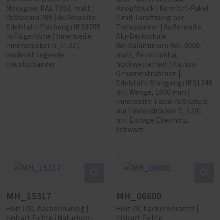
Moosgrau RAL 7003, matt |
Knopfdruck | Komfort-Paket
PaXsecura 200 | Außenseite:
2 mit Türöffnung per
Edelstahl-Flächengriff S9705
Transponder | Außenseite:
in Flügelhöhe | Innenseite:
Alu-Deckschale
Innendrücker D_1102 |
Weißaluminium RAL 9006,
verdeckt liegende
matt, Feinstruktur,
Haustürbänder
hochwetterfest | Alunox-
Ornamentrahmen |
Edelstahl-Stangengriff S1340
mit Wenge, 1600 mm |
Innenseite: Lasur PaXnatura
pur | Innendrücker D_1201
mit Einlage Ebenholz,
Schwarz
MH_15317
MH_06600
Holz 100, flächenbündig |
Holz 78, flächenversetzt |
Holzart Fichte | Naturholz-
Holzart Fichte,