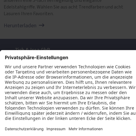
anderem eine 5-fach Verriegelung und elegante
Edelstahlgriffe. Wählen Sie aus acht Trendfarben und acht
Lasuren Ihren Favoriten.
Herunterladen
Zich & Issa GbR
Alter Winkel 2
38120 Braunschweig
+49 (531) 848065
+49 (151) 15804381
E-Mail schreiben
Öffnungszeiten